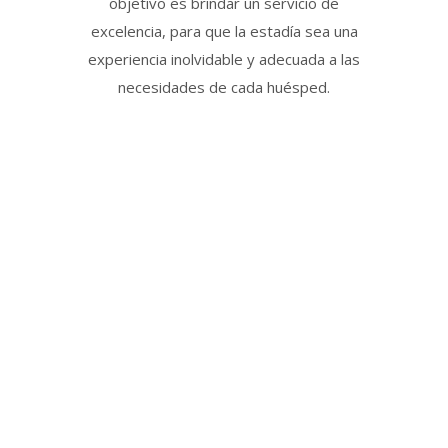
objetivo es brindar un servicio de
excelencia, para que la estadía sea una
experiencia inolvidable y adecuada a las
necesidades de cada huésped.
Habitación
Superior
Dotadas de una vista inigualable al lago y la
montaña, la habitación superior está
pensada para maximizar el confort de sus
huéspedes. Cuentan con TV LCD, baño